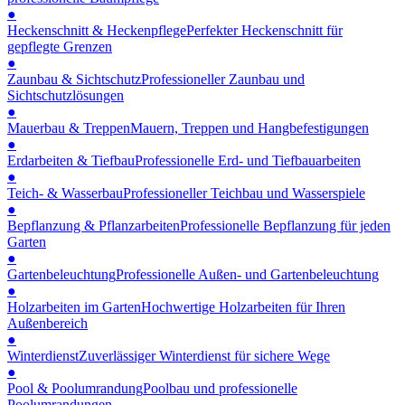
●
Heckenschnitt & Heckenpflege
Perfekter Heckenschnitt für
gepflegte Grenzen
●
Zaunbau & Sichtschutz
Professioneller Zaunbau und
Sichtschutzlösungen
●
Mauerbau & Treppen
Mauern, Treppen und Hangbefestigungen
●
Erdarbeiten & Tiefbau
Professionelle Erd- und Tiefbauarbeiten
●
Teich- & Wasserbau
Professioneller Teichbau und Wasserspiele
●
Bepflanzung & Pflanzarbeiten
Professionelle Bepflanzung für jeden
Garten
●
Gartenbeleuchtung
Professionelle Außen- und Gartenbeleuchtung
●
Holzarbeiten im Garten
Hochwertige Holzarbeiten für Ihren
Außenbereich
●
Winterdienst
Zuverlässiger Winterdienst für sichere Wege
●
Pool & Poolumrandung
Poolbau und professionelle
Poolumrandungen