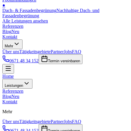
●
Dach- & Fassadenbegrünung
Nachhaltige Dach- und
Fassadenbegrünung
Alle Leistungen ansehen
Referenzen
Blog
Neu
Kontakt
Mehr
Über uns
Tätigkeitsgebiete
Partner
Jobs
FAQ
0671 48 34 152
Termin vereinbaren
Home
Leistungen
Referenzen
Blog
Neu
Kontakt
Mehr
Über uns
Tätigkeitsgebiete
Partner
Jobs
FAQ
0671 48 34 152
Termin vereinbaren