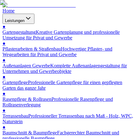
Home
Leistungen
●
Gartengestaltung
Kreative Gartenplanung und professionelle
Umsetzung für Privat und Gewerbe
●
Pflasterarbeiten & Straßenbau
Hochwertige Pflaster- und
Wegearbeiten für Privat und Gewerbe
●
Außenanlagen Gewerbe
Komplette Außenanlagengestaltung für
Unternehmen und Gewerbeobjekte
●
Gartenpflege
Professionelle Gartenpflege für einen gepflegten
Garten das ganze Jahr
●
Rasenpflege & Rollrasen
Professionelle Rasenpflege und
Rollrasenverlegung
●
Terrassenbau
Professioneller Terrassenbau nach Maß - Holz, WPC,
Naturstein
●
Baumschnitt & Baumpflege
Fachgerechter Baumschnitt und
professionelle Baumpflege