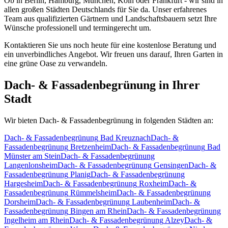
Ob in Berlin, Hamburg, München, Köln oder Frankfurt - wir sind in
allen großen Städten Deutschlands für Sie da. Unser erfahrenes
Team aus qualifizierten Gärtnern und Landschaftsbauern setzt Ihre
Wünsche professionell und termingerecht um.
Kontaktieren Sie uns noch heute für eine kostenlose Beratung und
ein unverbindliches Angebot. Wir freuen uns darauf, Ihren Garten in
eine grüne Oase zu verwandeln.
Dach- & Fassadenbegrünung
in Ihrer
Stadt
Wir bieten
Dach- & Fassadenbegrünung
in folgenden Städten an:
Dach- & Fassadenbegrünung
Bad Kreuznach
Dach- &
Fassadenbegrünung
Bretzenheim
Dach- & Fassadenbegrünung
Bad
Münster am Stein
Dach- & Fassadenbegrünung
Langenlonsheim
Dach- & Fassadenbegrünung
Gensingen
Dach- &
Fassadenbegrünung
Planig
Dach- & Fassadenbegrünung
Hargesheim
Dach- & Fassadenbegrünung
Roxheim
Dach- &
Fassadenbegrünung
Rümmelsheim
Dach- & Fassadenbegrünung
Dorsheim
Dach- & Fassadenbegrünung
Laubenheim
Dach- &
Fassadenbegrünung
Bingen am Rhein
Dach- & Fassadenbegrünung
Ingelheim am Rhein
Dach- & Fassadenbegrünung
Alzey
Dach- &