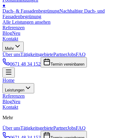
●
Dach- & Fassadenbegrünung
Nachhaltige Dach- und
Fassadenbegrünung
Alle Leistungen ansehen
Referenzen
Blog
Neu
Kontakt
Mehr
Über uns
Tätigkeitsgebiete
Partner
Jobs
FAQ
0671 48 34 152
Termin vereinbaren
Home
Leistungen
Referenzen
Blog
Neu
Kontakt
Mehr
Über uns
Tätigkeitsgebiete
Partner
Jobs
FAQ
0671 48 34 152
Termin vereinbaren