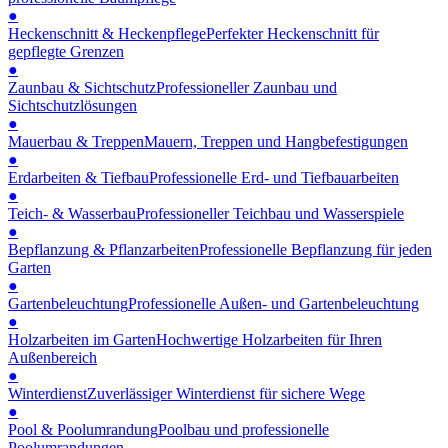
●
Heckenschnitt & Heckenpflege
Perfekter Heckenschnitt für
gepflegte Grenzen
●
Zaunbau & Sichtschutz
Professioneller Zaunbau und
Sichtschutzlösungen
●
Mauerbau & Treppen
Mauern, Treppen und Hangbefestigungen
●
Erdarbeiten & Tiefbau
Professionelle Erd- und Tiefbauarbeiten
●
Teich- & Wasserbau
Professioneller Teichbau und Wasserspiele
●
Bepflanzung & Pflanzarbeiten
Professionelle Bepflanzung für jeden
Garten
●
Gartenbeleuchtung
Professionelle Außen- und Gartenbeleuchtung
●
Holzarbeiten im Garten
Hochwertige Holzarbeiten für Ihren
Außenbereich
●
Winterdienst
Zuverlässiger Winterdienst für sichere Wege
●
Pool & Poolumrandung
Poolbau und professionelle
Poolumrandungen