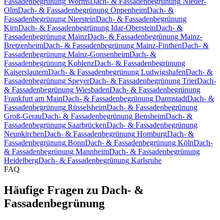
Fassadenbegrünung
Worms
Dach- & Fassadenbegrünung
Nieder-
Olm
Dach- & Fassadenbegrünung
Oppenheim
Dach- &
Fassadenbegrünung
Nierstein
Dach- & Fassadenbegrünung
Kirn
Dach- & Fassadenbegrünung
Idar-Oberstein
Dach- &
Fassadenbegrünung
Mainz
Dach- & Fassadenbegrünung
Mainz-
Bretzenheim
Dach- & Fassadenbegrünung
Mainz-Finthen
Dach- &
Fassadenbegrünung
Mainz-Gonsenheim
Dach- &
Fassadenbegrünung
Koblenz
Dach- & Fassadenbegrünung
Kaiserslautern
Dach- & Fassadenbegrünung
Ludwigshafen
Dach- &
Fassadenbegrünung
Speyer
Dach- & Fassadenbegrünung
Trier
Dach-
& Fassadenbegrünung
Wiesbaden
Dach- & Fassadenbegrünung
Frankfurt am Main
Dach- & Fassadenbegrünung
Darmstadt
Dach- &
Fassadenbegrünung
Rüsselsheim
Dach- & Fassadenbegrünung
Groß-Gerau
Dach- & Fassadenbegrünung
Bensheim
Dach- &
Fassadenbegrünung
Saarbrücken
Dach- & Fassadenbegrünung
Neunkirchen
Dach- & Fassadenbegrünung
Homburg
Dach- &
Fassadenbegrünung
Bonn
Dach- & Fassadenbegrünung
Köln
Dach-
& Fassadenbegrünung
Mannheim
Dach- & Fassadenbegrünung
Heidelberg
Dach- & Fassadenbegrünung
Karlsruhe
FAQ
Häufige Fragen zu Dach- &
Fassadenbegrünung