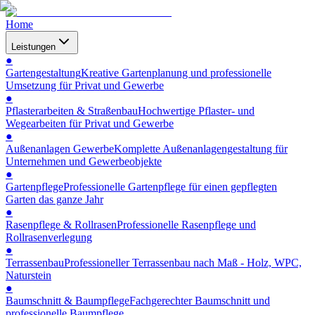
Home
Leistungen
●
Gartengestaltung
Kreative Gartenplanung und professionelle
Umsetzung für Privat und Gewerbe
●
Pflasterarbeiten & Straßenbau
Hochwertige Pflaster- und
Wegearbeiten für Privat und Gewerbe
●
Außenanlagen Gewerbe
Komplette Außenanlagengestaltung für
Unternehmen und Gewerbeobjekte
●
Gartenpflege
Professionelle Gartenpflege für einen gepflegten
Garten das ganze Jahr
●
Rasenpflege & Rollrasen
Professionelle Rasenpflege und
Rollrasenverlegung
●
Terrassenbau
Professioneller Terrassenbau nach Maß - Holz, WPC,
Naturstein
●
Baumschnitt & Baumpflege
Fachgerechter Baumschnitt und
professionelle Baumpflege