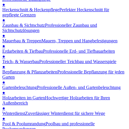
●
Heckenschnitt & Heckenpflege
Perfekter Heckenschnitt für
gepflegte Grenzen
●
Zaunbau & Sichtschutz
Professioneller Zaunbau und
Sichtschutzlösungen
●
Mauerbau & Treppen
Mauern, Treppen und Hangbefestigungen
●
Erdarbeiten & Tiefbau
Professionelle Erd- und Tiefbauarbeiten
●
Teich- & Wasserbau
Professioneller Teichbau und Wasserspiele
●
Bepflanzung & Pflanzarbeiten
Professionelle Bepflanzung für jeden
Garten
●
Gartenbeleuchtung
Professionelle Außen- und Gartenbeleuchtung
●
Holzarbeiten im Garten
Hochwertige Holzarbeiten für Ihren
Außenbereich
●
Winterdienst
Zuverlässiger Winterdienst für sichere Wege
●
Pool & Poolumrandung
Poolbau und professionelle
Poolumrandungen