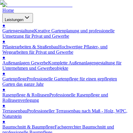
Home
Leistungen
●
Gartengestaltung
Kreative Gartenplanung und professionelle
Umsetzung für Privat und Gewerbe
●
Pflasterarbeiten & Straßenbau
Hochwertige Pflaster- und
Wegearbeiten für Privat und Gewerbe
●
Außenanlagen Gewerbe
Komplette Außenanlagengestaltung für
Unternehmen und Gewerbeobjekte
●
Gartenpflege
Professionelle Gartenpflege für einen gepflegten
Garten das ganze Jahr
●
Rasenpflege & Rollrasen
Professionelle Rasenpflege und
Rollrasenverlegung
●
Terrassenbau
Professioneller Terrassenbau nach Maß - Holz, WPC,
Naturstein
●
Baumschnitt & Baumpflege
Fachgerechter Baumschnitt und
professionelle Baumpflege