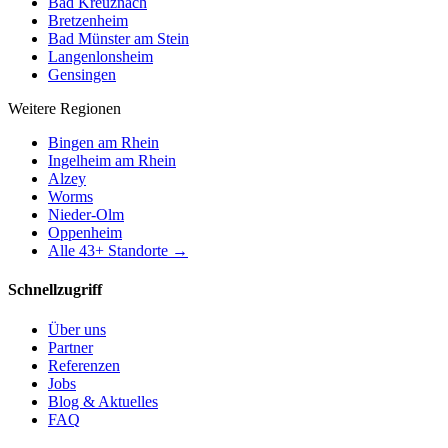
Bad Kreuznach
Bretzenheim
Bad Münster am Stein
Langenlonsheim
Gensingen
Weitere Regionen
Bingen am Rhein
Ingelheim am Rhein
Alzey
Worms
Nieder-Olm
Oppenheim
Alle
43
+ Standorte →
Schnellzugriff
Über uns
Partner
Referenzen
Jobs
Blog & Aktuelles
FAQ