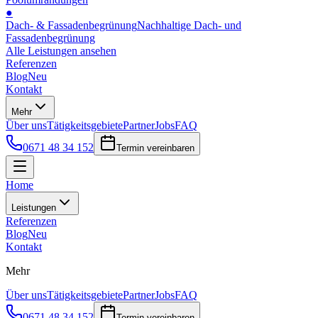
●
Dach- & Fassadenbegrünung
Nachhaltige Dach- und
Fassadenbegrünung
Alle Leistungen ansehen
Referenzen
Blog
Neu
Kontakt
Mehr
Über uns
Tätigkeitsgebiete
Partner
Jobs
FAQ
0671 48 34 152
Termin vereinbaren
Home
Leistungen
Referenzen
Blog
Neu
Kontakt
Mehr
Über uns
Tätigkeitsgebiete
Partner
Jobs
FAQ
0671 48 34 152
Termin vereinbaren