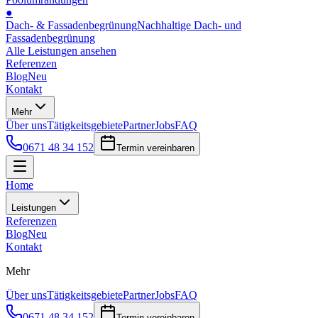
●
Dach- & Fassadenbegrünung
Nachhaltige Dach- und
Fassadenbegrünung
Alle Leistungen ansehen
Referenzen
Blog
Neu
Kontakt
Mehr
Über uns
Tätigkeitsgebiete
Partner
Jobs
FAQ
0671 48 34 152
Termin vereinbaren
Home
Leistungen
Referenzen
Blog
Neu
Kontakt
Mehr
Über uns
Tätigkeitsgebiete
Partner
Jobs
FAQ
0671 48 34 152
Termin vereinbaren