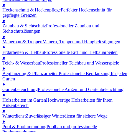
●
Heckenschnitt & Heckenpflege
Perfekter Heckenschnitt für
gepflegte Grenzen
●
Zaunbau & Sichtschutz
Professioneller Zaunbau und
Sichtschutzlösungen
●
Mauerbau & Treppen
Mauern, Treppen und Hangbefestigungen
●
Erdarbeiten & Tiefbau
Professionelle Erd- und Tiefbauarbeiten
●
Teich- & Wasserbau
Professioneller Teichbau und Wasserspiele
●
Bepflanzung & Pflanzarbeiten
Professionelle Bepflanzung für jeden
Garten
●
Gartenbeleuchtung
Professionelle Außen- und Gartenbeleuchtung
●
Holzarbeiten im Garten
Hochwertige Holzarbeiten für Ihren
Außenbereich
●
Winterdienst
Zuverlässiger Winterdienst für sichere Wege
●
Pool & Poolumrandung
Poolbau und professionelle
Poolumrandungen