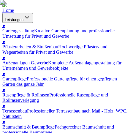
Home
Leistungen
●
Gartengestaltung
Kreative Gartenplanung und professionelle
Umsetzung für Privat und Gewerbe
●
Pflasterarbeiten & Straßenbau
Hochwertige Pflaster- und
Wegearbeiten für Privat und Gewerbe
●
Außenanlagen Gewerbe
Komplette Außenanlagengestaltung für
Unternehmen und Gewerbeobjekte
●
Gartenpflege
Professionelle Gartenpflege für einen gepflegten
Garten das ganze Jahr
●
Rasenpflege & Rollrasen
Professionelle Rasenpflege und
Rollrasenverlegung
●
Terrassenbau
Professioneller Terrassenbau nach Maß - Holz, WPC,
Naturstein
●
Baumschnitt & Baumpflege
Fachgerechter Baumschnitt und
professionelle Baumpflege