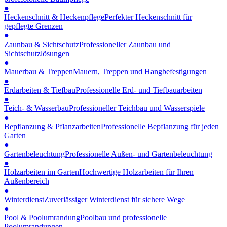
●
Heckenschnitt & Heckenpflege
Perfekter Heckenschnitt für
gepflegte Grenzen
●
Zaunbau & Sichtschutz
Professioneller Zaunbau und
Sichtschutzlösungen
●
Mauerbau & Treppen
Mauern, Treppen und Hangbefestigungen
●
Erdarbeiten & Tiefbau
Professionelle Erd- und Tiefbauarbeiten
●
Teich- & Wasserbau
Professioneller Teichbau und Wasserspiele
●
Bepflanzung & Pflanzarbeiten
Professionelle Bepflanzung für jeden
Garten
●
Gartenbeleuchtung
Professionelle Außen- und Gartenbeleuchtung
●
Holzarbeiten im Garten
Hochwertige Holzarbeiten für Ihren
Außenbereich
●
Winterdienst
Zuverlässiger Winterdienst für sichere Wege
●
Pool & Poolumrandung
Poolbau und professionelle
Poolumrandungen