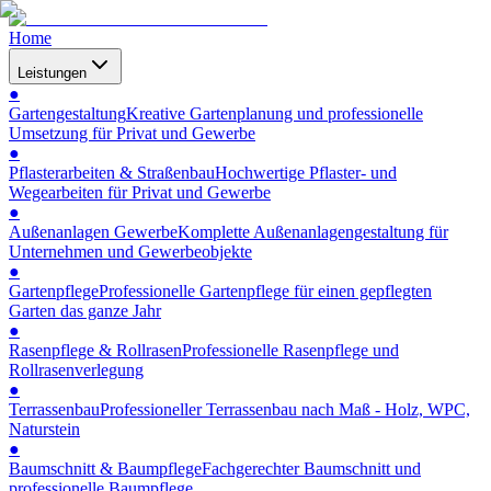
Home
Leistungen
●
Gartengestaltung
Kreative Gartenplanung und professionelle
Umsetzung für Privat und Gewerbe
●
Pflasterarbeiten & Straßenbau
Hochwertige Pflaster- und
Wegearbeiten für Privat und Gewerbe
●
Außenanlagen Gewerbe
Komplette Außenanlagengestaltung für
Unternehmen und Gewerbeobjekte
●
Gartenpflege
Professionelle Gartenpflege für einen gepflegten
Garten das ganze Jahr
●
Rasenpflege & Rollrasen
Professionelle Rasenpflege und
Rollrasenverlegung
●
Terrassenbau
Professioneller Terrassenbau nach Maß - Holz, WPC,
Naturstein
●
Baumschnitt & Baumpflege
Fachgerechter Baumschnitt und
professionelle Baumpflege