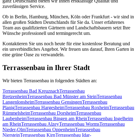
ganz Deutschland bieten wir Ihnen erstklassige Qualität und
zuverlässigen Service.
Ob in Berlin, Hamburg, München, Köln oder Frankfurt - wir sind in
allen großen Städten Deutschlands für Sie da. Unser erfahrenes
Team aus qualifizierten Gärtnern und Landschaftsbauern setzt Ihre
Wünsche professionell und termingerecht um.
Kontaktieren Sie uns noch heute für eine kostenlose Beratung und
ein unverbindliches Angebot. Wir freuen uns darauf, Ihren Garten in
eine grüne Oase zu verwandeln.
Terrassenbau
in Ihrer Stadt
Wir bieten
Terrassenbau
in folgenden Städten an:
Terrassenbau
Bad Kreuznach
Terrassenbau
Bretzenheim
Terrassenbau
Bad Münster am Stein
Terrassenbau
Langenlonsheim
Terrassenbau
Gensingen
Terrassenbau
Planig
Terrassenbau
Hargesheim
Terrassenbau
Roxheim
Terrassenbau
Rümmelsheim
Terrassenbau
Dorsheim
Terrassenbau
Laubenheim
Terrassenbau
Bingen am Rhein
Terrassenbau
Ingelheim
am Rhein
Terrassenbau
Alzey
Terrassenbau
Worms
Terrassenbau
Nieder-Olm
Terrassenbau
Oppenheim
Terrassenbau
Nierstein
Terrassenbau
Kirn
Terrassenbau
Idar-