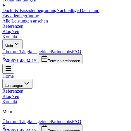
●
Dach- & Fassadenbegrünung
Nachhaltige Dach- und
Fassadenbegrünung
Alle Leistungen ansehen
Referenzen
Blog
Neu
Kontakt
Mehr
Über uns
Tätigkeitsgebiete
Partner
Jobs
FAQ
0671 48 34 152
Termin vereinbaren
Home
Leistungen
Referenzen
Blog
Neu
Kontakt
Mehr
Über uns
Tätigkeitsgebiete
Partner
Jobs
FAQ
0671 48 34 152
Termin vereinbaren