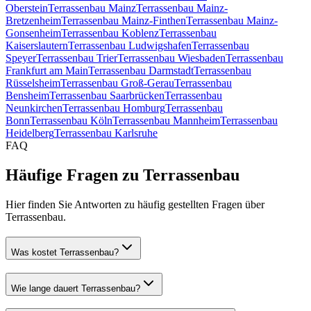
Oberstein
Terrassenbau
Mainz
Terrassenbau
Mainz-
Bretzenheim
Terrassenbau
Mainz-Finthen
Terrassenbau
Mainz-
Gonsenheim
Terrassenbau
Koblenz
Terrassenbau
Kaiserslautern
Terrassenbau
Ludwigshafen
Terrassenbau
Speyer
Terrassenbau
Trier
Terrassenbau
Wiesbaden
Terrassenbau
Frankfurt am Main
Terrassenbau
Darmstadt
Terrassenbau
Rüsselsheim
Terrassenbau
Groß-Gerau
Terrassenbau
Bensheim
Terrassenbau
Saarbrücken
Terrassenbau
Neunkirchen
Terrassenbau
Homburg
Terrassenbau
Bonn
Terrassenbau
Köln
Terrassenbau
Mannheim
Terrassenbau
Heidelberg
Terrassenbau
Karlsruhe
FAQ
Häufige Fragen zu Terrassenbau
Hier finden Sie Antworten zu häufig gestellten Fragen über
Terrassenbau.
Was kostet Terrassenbau?
Wie lange dauert Terrassenbau?