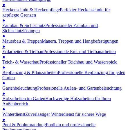
●
Heckenschnitt & Heckenpflege
Perfekter Heckenschnitt für
gepflegte Grenzen
●
Zaunbau & Sichtschutz
Professioneller Zaunbau und
Sichtschutzlösungen
●
Mauerbau & Treppen
Mauern, Treppen und Hangbefestigungen
●
Erdarbeiten & Tiefbau
Professionelle Erd- und Tiefbauarbeiten
●
Teich- & Wasserbau
Professioneller Teichbau und Wasserspiele
●
Bepflanzung & Pflanzarbeiten
Professionelle Bepflanzung für jeden
Garten
●
Gartenbeleuchtung
Professionelle Außen- und Gartenbeleuchtung
●
Holzarbeiten im Garten
Hochwertige Holzarbeiten für Ihren
Außenbereich
●
Winterdienst
Zuverlässiger Winterdienst für sichere Wege
●
Pool & Poolumrandung
Poolbau und professionelle
Poolumrandungen