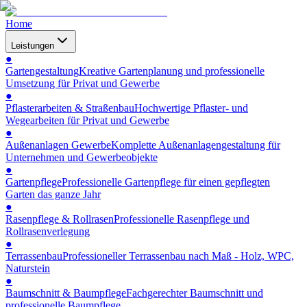
Home
Leistungen
●
Gartengestaltung
Kreative Gartenplanung und professionelle
Umsetzung für Privat und Gewerbe
●
Pflasterarbeiten & Straßenbau
Hochwertige Pflaster- und
Wegearbeiten für Privat und Gewerbe
●
Außenanlagen Gewerbe
Komplette Außenanlagengestaltung für
Unternehmen und Gewerbeobjekte
●
Gartenpflege
Professionelle Gartenpflege für einen gepflegten
Garten das ganze Jahr
●
Rasenpflege & Rollrasen
Professionelle Rasenpflege und
Rollrasenverlegung
●
Terrassenbau
Professioneller Terrassenbau nach Maß - Holz, WPC,
Naturstein
●
Baumschnitt & Baumpflege
Fachgerechter Baumschnitt und
professionelle Baumpflege