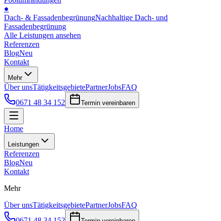
●
Dach- & Fassadenbegrünung
Nachhaltige Dach- und
Fassadenbegrünung
Alle Leistungen ansehen
Referenzen
Blog
Neu
Kontakt
Mehr
Über uns
Tätigkeitsgebiete
Partner
Jobs
FAQ
0671 48 34 152
Termin vereinbaren
Home
Leistungen
Referenzen
Blog
Neu
Kontakt
Mehr
Über uns
Tätigkeitsgebiete
Partner
Jobs
FAQ
0671 48 34 152
Termin vereinbaren