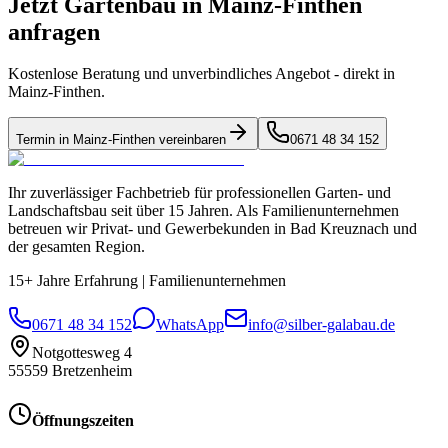
Jetzt Gartenbau in
Mainz-Finthen
anfragen
Kostenlose Beratung und unverbindliches Angebot - direkt in
Mainz-Finthen
.
Termin in
Mainz-Finthen
vereinbaren
0671 48 34 152
Ihr zuverlässiger Fachbetrieb für professionellen Garten- und
Landschaftsbau seit über 15 Jahren. Als Familienunternehmen
betreuen wir Privat- und Gewerbekunden in Bad Kreuznach und
der gesamten Region.
15+ Jahre Erfahrung
|
Familienunternehmen
0671 48 34 152
WhatsApp
info@silber-galabau.de
Notgottesweg 4
55559
Bretzenheim
Öffnungszeiten