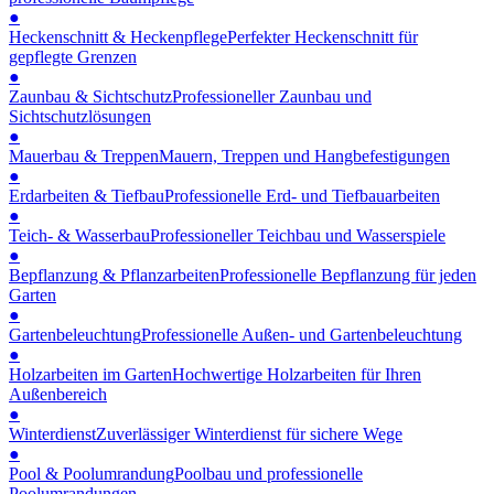
●
Heckenschnitt & Heckenpflege
Perfekter Heckenschnitt für
gepflegte Grenzen
●
Zaunbau & Sichtschutz
Professioneller Zaunbau und
Sichtschutzlösungen
●
Mauerbau & Treppen
Mauern, Treppen und Hangbefestigungen
●
Erdarbeiten & Tiefbau
Professionelle Erd- und Tiefbauarbeiten
●
Teich- & Wasserbau
Professioneller Teichbau und Wasserspiele
●
Bepflanzung & Pflanzarbeiten
Professionelle Bepflanzung für jeden
Garten
●
Gartenbeleuchtung
Professionelle Außen- und Gartenbeleuchtung
●
Holzarbeiten im Garten
Hochwertige Holzarbeiten für Ihren
Außenbereich
●
Winterdienst
Zuverlässiger Winterdienst für sichere Wege
●
Pool & Poolumrandung
Poolbau und professionelle
Poolumrandungen