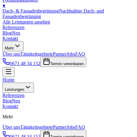
●
Dach- & Fassadenbegrünung
Nachhaltige Dach- und
Fassadenbegrünung
Alle Leistungen ansehen
Referenzen
Blog
Neu
Kontakt
Mehr
Über uns
Tätigkeitsgebiete
Partner
Jobs
FAQ
0671 48 34 152
Termin vereinbaren
Home
Leistungen
Referenzen
Blog
Neu
Kontakt
Mehr
Über uns
Tätigkeitsgebiete
Partner
Jobs
FAQ
0671 48 34 152
Termin vereinbaren