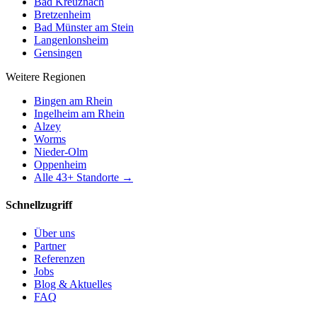
Bad Kreuznach
Bretzenheim
Bad Münster am Stein
Langenlonsheim
Gensingen
Weitere Regionen
Bingen am Rhein
Ingelheim am Rhein
Alzey
Worms
Nieder-Olm
Oppenheim
Alle
43
+ Standorte →
Schnellzugriff
Über uns
Partner
Referenzen
Jobs
Blog & Aktuelles
FAQ