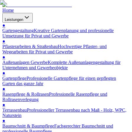
Home
Leistungen
●
Gartengestaltung
Kreative Gartenplanung und professionelle
Umsetzung für Privat und Gewerbe
●
Pflasterarbeiten & Straßenbau
Hochwertige Pflaster- und
Wegearbeiten für Privat und Gewerbe
●
Außenanlagen Gewerbe
Komplette Außenanlagengestaltung für
Unternehmen und Gewerbeobjekte
●
Gartenpflege
Professionelle Gartenpflege für einen gepflegten
Garten das ganze Jahr
●
Rasenpflege & Rollrasen
Professionelle Rasenpflege und
Rollrasenverlegung
●
Terrassenbau
Professioneller Terrassenbau nach Maß - Holz, WPC,
Naturstein
●
Baumschnitt & Baumpflege
Fachgerechter Baumschnitt und
professionelle Baumpflege