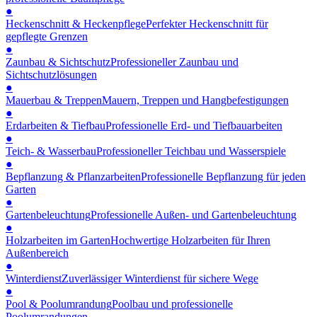
●
Heckenschnitt & Heckenpflege
Perfekter Heckenschnitt für
gepflegte Grenzen
●
Zaunbau & Sichtschutz
Professioneller Zaunbau und
Sichtschutzlösungen
●
Mauerbau & Treppen
Mauern, Treppen und Hangbefestigungen
●
Erdarbeiten & Tiefbau
Professionelle Erd- und Tiefbauarbeiten
●
Teich- & Wasserbau
Professioneller Teichbau und Wasserspiele
●
Bepflanzung & Pflanzarbeiten
Professionelle Bepflanzung für jeden
Garten
●
Gartenbeleuchtung
Professionelle Außen- und Gartenbeleuchtung
●
Holzarbeiten im Garten
Hochwertige Holzarbeiten für Ihren
Außenbereich
●
Winterdienst
Zuverlässiger Winterdienst für sichere Wege
●
Pool & Poolumrandung
Poolbau und professionelle
Poolumrandungen