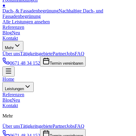
●
Dach- & Fassadenbegrünung
Nachhaltige Dach- und
Fassadenbegrünung
Alle Leistungen ansehen
Referenzen
Blog
Neu
Kontakt
Mehr
Über uns
Tätigkeitsgebiete
Partner
Jobs
FAQ
0671 48 34 152
Termin vereinbaren
Home
Leistungen
Referenzen
Blog
Neu
Kontakt
Mehr
Über uns
Tätigkeitsgebiete
Partner
Jobs
FAQ
0671 48 34 152
Termin vereinbaren