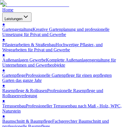
Home
Leistungen
●
Gartengestaltung
Kreative Gartenplanung und professionelle
Umsetzung für Privat und Gewerbe
●
Pflasterarbeiten & Straßenbau
Hochwertige Pflaster- und
Wegearbeiten für Privat und Gewerbe
●
Außenanlagen Gewerbe
Komplette Außenanlagengestaltung für
Unternehmen und Gewerbeobjekte
●
Gartenpflege
Professionelle Gartenpflege für einen gepflegten
Garten das ganze Jahr
●
Rasenpflege & Rollrasen
Professionelle Rasenpflege und
Rollrasenverlegung
●
Terrassenbau
Professioneller Terrassenbau nach Maß - Holz, WPC,
Naturstein
●
Baumschnitt & Baumpflege
Fachgerechter Baumschnitt und
professionelle Baumpflege